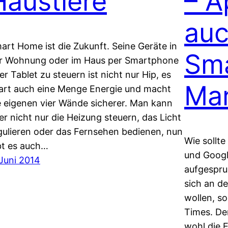
Haustiere
– A
auc
art Home ist die Zukunft. Seine Geräte in
Sm
r Wohnung oder im Haus per Smartphone
er Tablet zu steuern ist nicht nur Hip, es
Mar
art auch eine Menge Energie und macht
e eigenen vier Wände sicherer. Man kann
er nicht nur die Heizung steuern, das Licht
gulieren oder das Fernsehen bedienen, nun
Wie sollt
bt es auch…
und Googl
 Juni 2014
aufgespru
sich an d
wollen, so
Times. Der
wohl die 