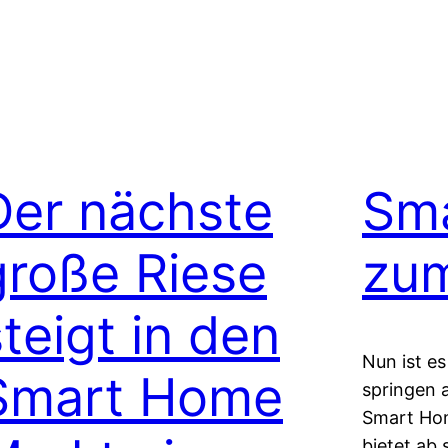
Der nächste
Sm
große Riese
zum
steigt in den
Nun ist es
Smart Home
springen 
Smart Hom
bietet ab 