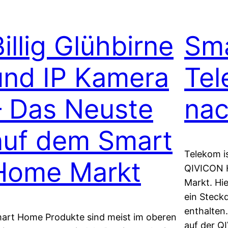
illig Glühbirne
Sm
und IP Kamera
Tel
– Das Neuste
na
auf dem Smart
Telekom is
Home Markt
QIVICON 
Markt. Hi
ein Steck
enthalten
art Home Produkte sind meist im oberen
auf der Q